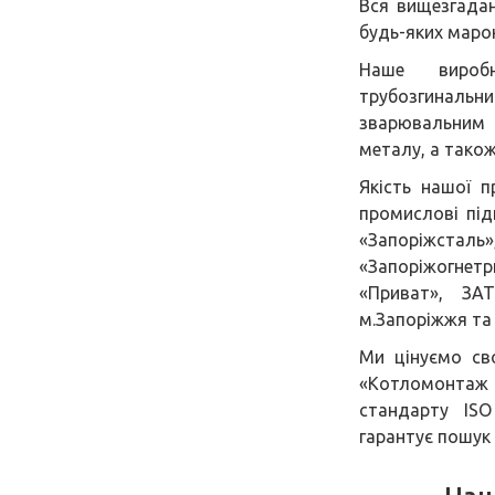
Вся вищезгадан
будь-яких марок
Наше виробн
трубозгинал
зварювальним 
металу, а тако
Якість нашої п
промислові під
«Запоріжсталь
«Запоріжогнетри
«Приват», ЗА
м.Запоріжжя та 
Ми цінуємо св
«Котломонтаж 
стандарту ISO
гарантує пошук