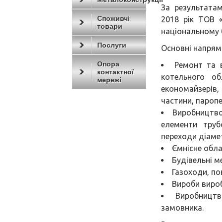
За результата
Споживчі
2018 рік ТОВ
товари
національному б
Послуги
Основні напрям
Опора
Ремонт та 
контактної
котельного об
мережі
економайзерів,
частини, паропе
Виробництво
елементи трубо
переходи діаме
Ємнісне обла
Будівельні м
Газоходи, по
Вироби вироб
Виробництв
замовника.