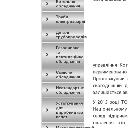
Котельне
обладнання
Труби
електрозварні
Деталі
трубопроводів
Газоочисне
та
вентиляційне
обладнання
управління Ко
переймено
Ємнісне
обладнання
Продовжуючи н
сьогоднішній 
Нестандартне
залишається ав
обладнання
У 2015 році Т
Устаткування
для
Національному 
виробництва
серед підприєм
пелет
опалення та ін.
Металоконструкції