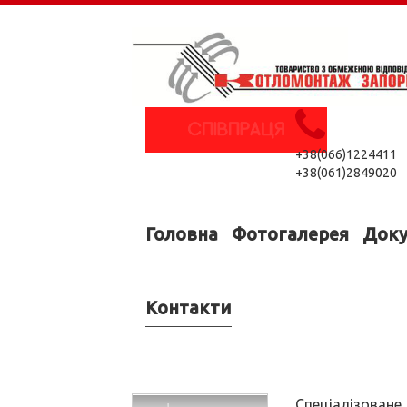
+38(066)1224411
+38(061)2849020
Головна
Фотогалерея
Док
Контакти
Спеціалізоване