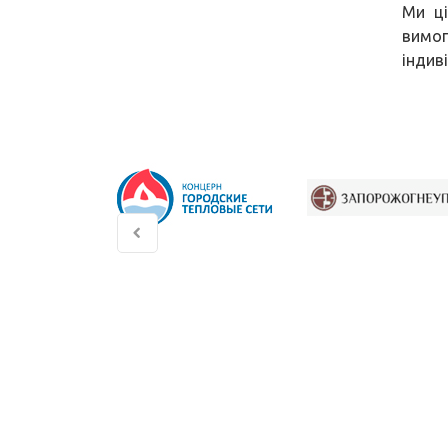
Ми ці
вимог
індив