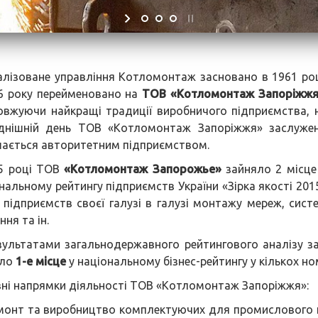
алізоване управління Котломонтаж засновано в 1961 роц
6 року перейменовано на
ТОВ «Котломонтаж Запоріжж
вжуючи найкращі традиції виробничого підприємства, 
однішній день ТОВ «Котломонтаж Запоріжжя» заслуже
ається авторитетним підприємством.
5 році ТОВ
«Котломонтаж Запорожье»
зайняло 2 місце
нальному рейтингу підприємств України «Зірка якості 201
 підприємств своєї галузі в галузі монтажу мереж, сист
ня та ін.
зультатами загальнодержавного рейтингового аналізу 
яло
1-е місце
у національному бізнес-рейтингу у кількох но
ні напрямки діяльності ТОВ «Котломонтаж Запоріжжя»:
монт та виробництво комплектуючих для промислового к