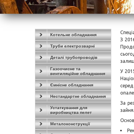
Спеці
Котельне обладнання
З 201
Труби електрозварні
Продо
сьог
Деталі трубопроводів
залиш
Газоочисне та
У 201
вентиляційне обладнання
Націо
Ємнісне обладнання
серед
опален
Нестандартне обладнання
За ре
Устаткування для
зайн
виробництва пелет
Основ
Металоконструкції
Ре