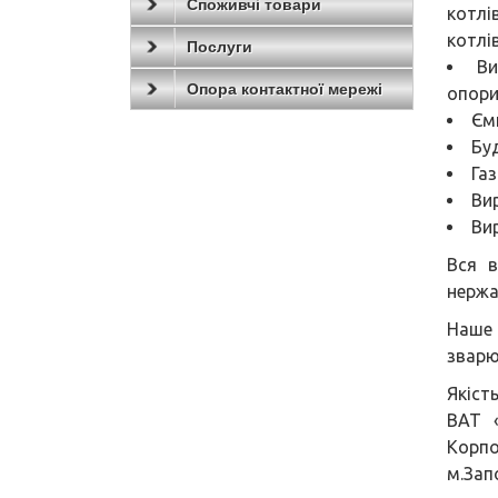
Споживчі товари
котлі
котлі
Послуги
Ви
Опора контактної мережі
опори
Єм
Бу
Газ
Ви
Ви
Вся в
нержа
Наше 
зварю
Якіст
ВАТ «
Корпо
м.Зап