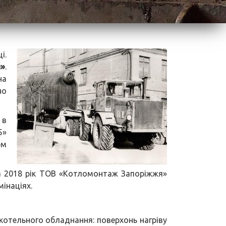
і.
я»
.
на
но
 в
5»
ем
за 2018 рік ТОВ «Котломонтаж Запоріжжя»
мінаціях.
отельного обладнання: поверхонь нагріву