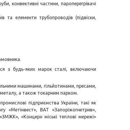
руби, конвективні частини, пароперегрівачі
в та елементи трубопроводів (підвіски,
амовника.
ься з будь-яких марок сталі, включаючи
льними машинами, гільйотинами, пресами,
металу, а також токарним парком.
 промислові підприємства України, такі як
гу «Метінвест», ВАТ «Запоріжогнетрив»,
 «ЗМЖК», «Концерн міські теплові мережі»