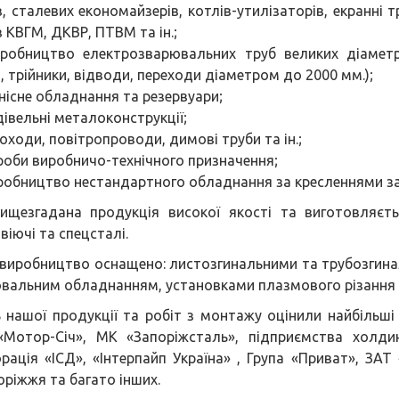
в, сталевих економайзерів, котлів-утилізаторів, екранні т
в КВГМ, ДКВР, ПТВМ та ін.;
робництво електрозварювальних труб великих діаметрі
, трійники, відводи, переходи діаметром до 2000 мм.);
нісне обладнання та резервуари;
дівельні металоконструкції;
оходи, повітропроводи, димові труби та ін.;
роби виробничо-технічного призначення;
робництво нестандартного обладнання за кресленнями з
ищезгадана продукція високої якості та виготовляєт
віючі та спецсталі.
виробництво оснащено: листозгинальними та трубозгина
вальним обладнанням, установками плазмового різання 
ь нашої продукції та робіт з монтажу оцінили найбільші
Мотор-Січ», МК «Запоріжсталь», підприємства холдин
рація «ІСД», «Інтерпайп Україна» , Група «Приват», ЗАТ
оріжжя та багато інших.