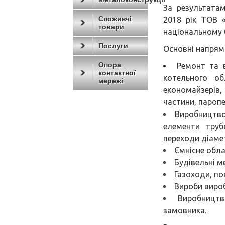
За результата
Споживчі
2018 рік ТОВ
товари
національному б
Послуги
Основні напрям
Опора
Ремонт та 
контактної
котельного об
мережі
економайзерів,
частини, паропе
Виробництво
елементи трубо
переходи діаме
Ємнісне обла
Будівельні м
Газоходи, по
Вироби вироб
Виробництв
замовника.