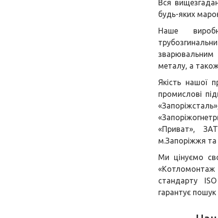
Вся вищезгадан
будь-яких марок
Наше виробн
трубозгинал
зварювальним 
металу, а тако
Якість нашої п
промислові під
«Запоріжсталь
«Запоріжогнетри
«Приват», ЗА
м.Запоріжжя та 
Ми цінуємо св
«Котломонтаж 
стандарту ISO
гарантує пошук