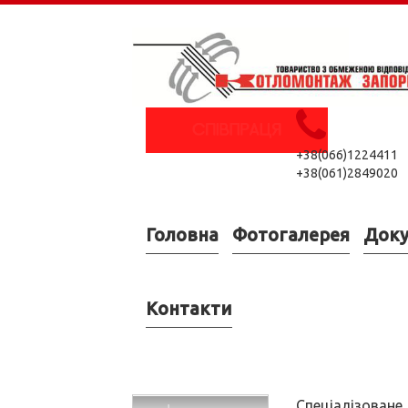
+38(066)1224411
+38(061)2849020
Головна
Фотогалерея
Док
Контакти
Спеціалізоване