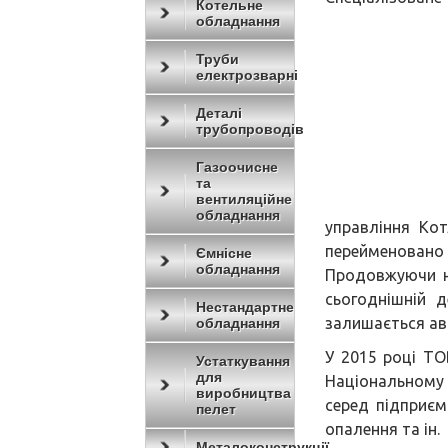
Котельне
обладнання
Труби
електрозварні
Деталі
трубопроводів
Газоочисне
та
вентиляційне
обладнання
управління Ко
переймено
Ємнісне
обладнання
Продовжуючи н
сьогоднішній 
Нестандартне
залишається ав
обладнання
У 2015 році Т
Устаткування
для
Національному 
виробництва
серед підприєм
пелет
опалення та ін.
Металоконструкції