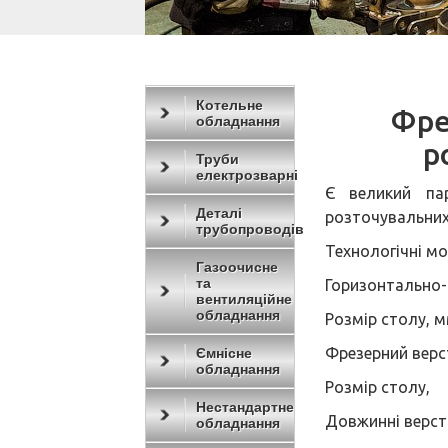
Котельне
Фре
обладнання
р
Труби
електрозварні
Є великий па
Деталі
розточувальних
трубопроводів
Технологічні м
Газоочисне
та
Горизонтально-
вентиляційне
обладнання
Розмір столу, 
Фрезерний верс
Ємнісне
обладнання
Розмір столу,
Нестандартне
Довжинні верст
обладнання