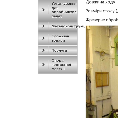
Довжина ходу
Устаткування
для
Розміри столу
виробництва
пелет
Фрезерне обро
Металоконструкції
Споживчі
товари
Послуги
Опора
контактної
мережі