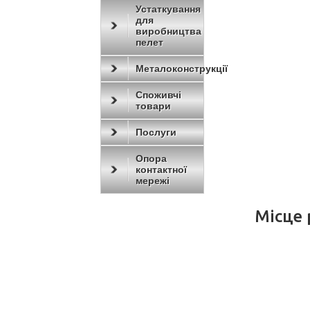
Устаткування
для
виробництва
пелет
Металоконструкції
Споживчі
товари
Послуги
Опора
контактної
мережі
Місце