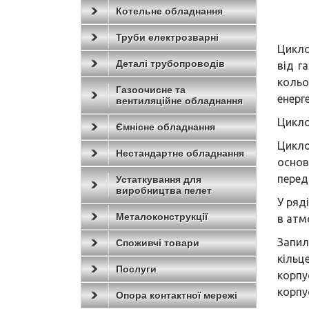
Котельне обладнання
Труби електрозварні
Цикло
Деталі трубопроводів
від г
кольо
Газоочисне та
енерге
вентиляційне обладнання
Цикло
Ємнісне обладнання
Цикло
Нестандартне обладнання
основ
перед
Устаткування для
виробництва пелет
У ряд
Металоконструкції
в атм
Запил
Споживчі товари
кільц
Послуги
корпу
корпус
Опора контактної мережі