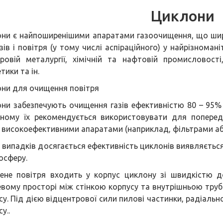
Циклони
ни є найпоширенішими апаратами газоочищення, що шир
азів і повітря (у тому числі аспіраційного) у найрізноман
ровій металургії, хімічній та нафтовій промисловості
тики та ін.
ни для очищення повітря
ни забезпечують очищення газів ефективністю 80 – 95%
ному їх рекомендується використовувати для поперед
 високоефективними апаратами (наприклад, фільтрами аб
і випадків досягається ефективність циклонів виявляєтьс
осферу.
ене повітря входить у корпус циклону зі швидкістю д
евому просторі між стінкою корпусу та внутрішньою труб
су. Під дією відцентрової сили пилові частинки, радіаль
у..