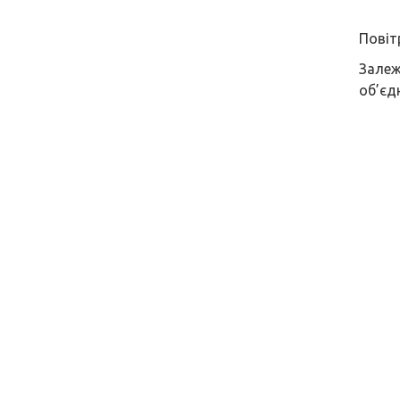
Повіт
Зале
об’єд