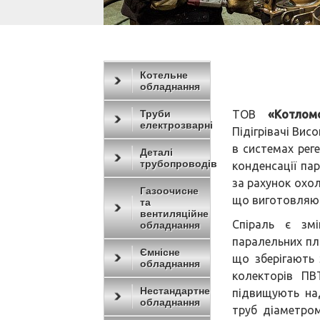
Котельне
обладнання
Труби
ТОВ
«Котлом
електрозварні
Підігрівачі Вис
в системах рег
Деталі
трубопроводів
конденсації пар
за рахунок охол
Газоочисне
що виготовляют
та
вентиляційне
Спіраль є зм
обладнання
паралельних пл
Ємнісне
що зберігають 
обладнання
колекторів ПВ
Нестандартне
підвищують над
обладнання
труб діаметром