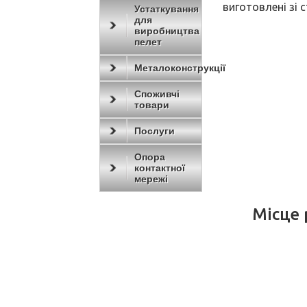
виготовлені зі 
Устаткування
для
виробництва
пелет
Металоконструкції
Споживчі
товари
Послуги
Опора
контактної
мережі
Місце