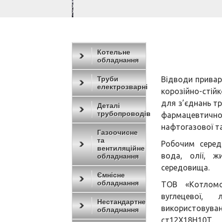
Котельне
обладнання
Труби
Відводи приварн
електрозварні
корозійно-стій
для з’єднань тр
Деталі
трубопроводів
фармацевтичн
нафтогазової та
Газоочисне
та
Робочим серед
вентиляційне
вода, олії, ж
обладнання
середовища.
Ємнісне
обладнання
ТОВ «Котломо
вуглецевої, 
Нестандартне
використовуван
обладнання
ст12Х18Н10Т.