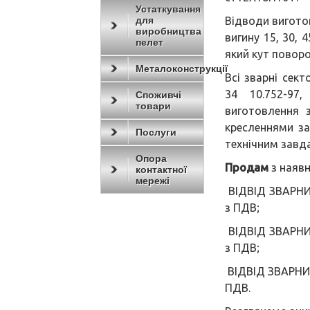
Устаткування
для
Відводи вигото
виробництва
вигину 15, 30, 
пелет
який кут поворо
Металоконструкції
Всі зварні сек
34 10.752-97
Споживчі
товари
виготовлення 
кресленнями з
Послуги
технічним завд
Опора
Продам
з наявн
контактної
мережі
ВІДВІД ЗВАРНИЙ
з ПДВ;
ВІДВІД ЗВАРНИЙ
з ПДВ;
ВІДВІД ЗВАРНИЙ
ПДВ.