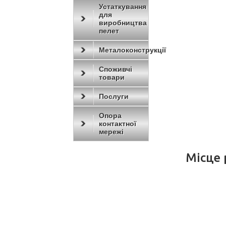
Устаткування
для
виробництва
пелет
Металоконструкції
Споживчі
товари
Послуги
Опора
контактної
мережі
Місце