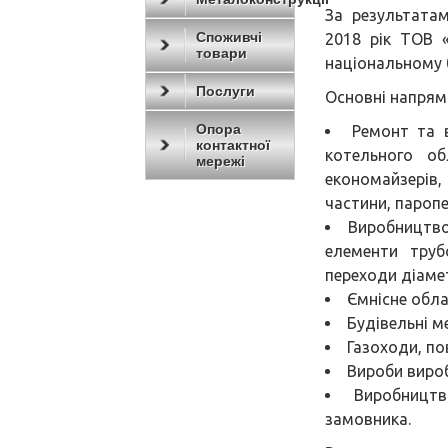
За результата
Споживчі
2018 рік ТОВ
товари
національному б
Послуги
Основні напрям
Опора
Ремонт та 
контактної
котельного об
мережі
економайзерів,
частини, паропе
Виробництво
елементи трубо
переходи діаме
Ємнісне обла
Будівельні м
Газоходи, по
Вироби вироб
Виробництв
замовника.