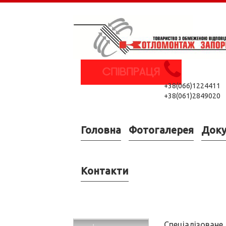
+38(066)1224411
+38(061)2849020
Головна
Фотогалерея
Док
Контакти
Спеціалізоване