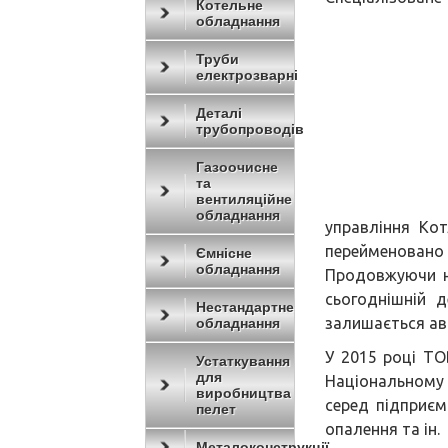
Котельне
обладнання
Труби
електрозварні
Деталі
трубопроводів
Газоочисне
та
вентиляційне
обладнання
управління Ко
переймено
Ємнісне
обладнання
Продовжуючи н
сьогоднішній 
Нестандартне
залишається ав
обладнання
У 2015 році Т
Устаткування
для
Національному 
виробництва
серед підприєм
пелет
опалення та ін.
Металоконструкції