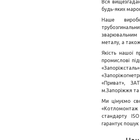
Вся вищезгадан
будь-яких марок
Наше виробн
трубозгинал
зварювальним 
металу, а тако
Якість нашої п
промислові під
«Запоріжсталь
«Запоріжогнетри
«Приват», ЗА
м.Запоріжжя та 
Ми цінуємо св
«Котломонтаж 
стандарту ISO
гарантує пошук