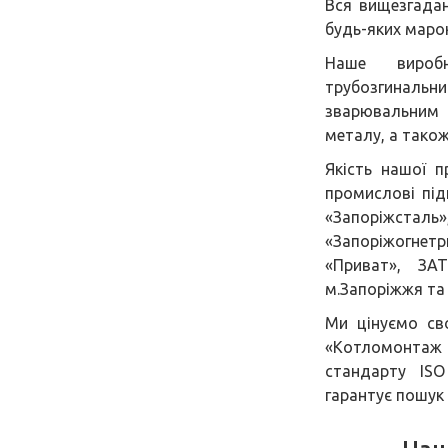
Вся вищезгадан
будь-яких марок
Наше виробн
трубозгинал
зварювальним 
металу, а тако
Якість нашої п
промислові під
«Запоріжсталь
«Запоріжогнетри
«Приват», ЗА
м.Запоріжжя та 
Ми цінуємо св
«Котломонтаж 
стандарту ISO
гарантує пошук