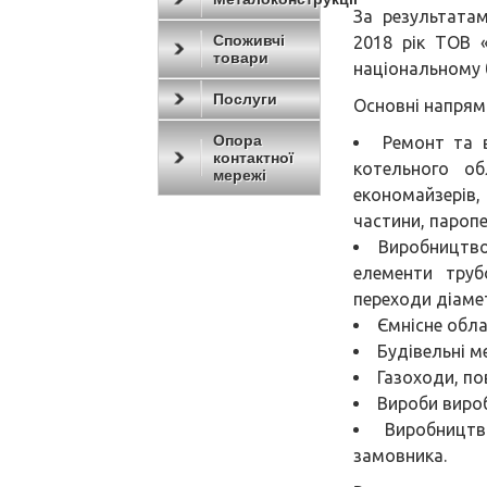
За результата
Споживчі
2018 рік ТОВ
товари
національному б
Послуги
Основні напрям
Опора
Ремонт та 
контактної
котельного об
мережі
економайзерів,
частини, паропе
Виробництво
елементи трубо
переходи діаме
Ємнісне обла
Будівельні м
Газоходи, по
Вироби вироб
Виробництв
замовника.