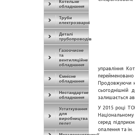
Котельне
обладнання
Труби
електрозварні
Деталі
трубопроводів
Газоочисне
та
вентиляційне
обладнання
управління Ко
переймено
Ємнісне
обладнання
Продовжуючи н
сьогоднішній 
Нестандартне
залишається ав
обладнання
У 2015 році Т
Устаткування
для
Національному 
виробництва
серед підприєм
пелет
опалення та ін.
Металоконструкції