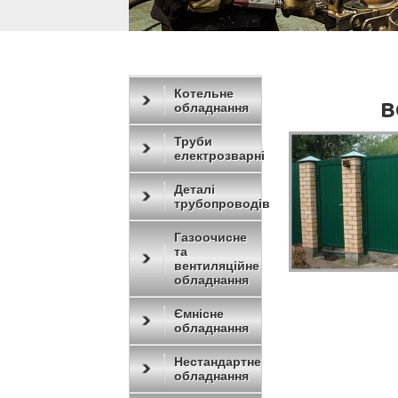
Котельне
в
обладнання
Труби
електрозварні
Деталі
трубопроводів
Газоочисне
та
вентиляційне
обладнання
Ємнісне
обладнання
Нестандартне
обладнання