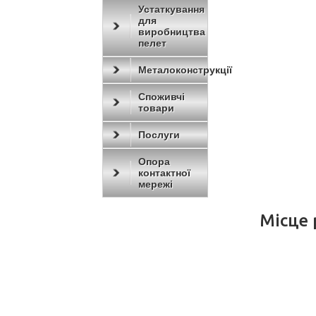
Устаткування
для
виробництва
пелет
Металоконструкції
Споживчі
товари
Послуги
Опора
контактної
мережі
Місце