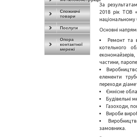
За результата
Споживчі
2018 рік ТОВ
товари
національному б
Послуги
Основні напрям
Опора
Ремонт та 
контактної
котельного об
мережі
економайзерів,
частини, паропе
Виробництво
елементи трубо
переходи діаме
Ємнісне обла
Будівельні м
Газоходи, по
Вироби вироб
Виробництв
замовника.