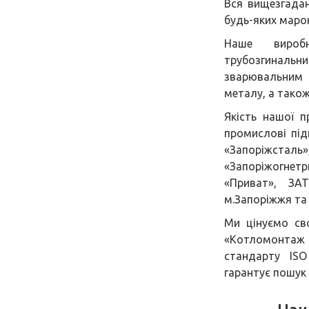
Вся вищезгадан
будь-яких марок
Наше виробн
трубозгинал
зварювальним 
металу, а тако
Якість нашої п
промислові під
«Запоріжсталь
«Запоріжогнетри
«Приват», ЗА
м.Запоріжжя та 
Ми цінуємо св
«Котломонтаж 
стандарту ISO
гарантує пошук