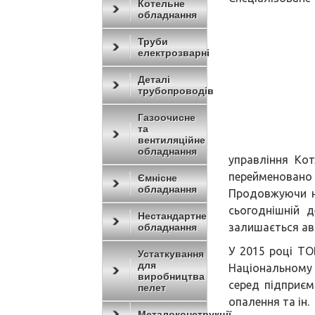
Котельне
обладнання
Труби
електрозварні
Деталі
трубопроводів
Газоочисне
та
вентиляційне
обладнання
управління Ко
переймено
Ємнісне
обладнання
Продовжуючи н
сьогоднішній 
Нестандартне
залишається ав
обладнання
У 2015 році Т
Устаткування
для
Національному 
виробництва
серед підприєм
пелет
опалення та ін.
Металоконструкції