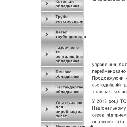
Котельне
обладнання
Труби
електрозварні
Деталі
трубопроводів
Газоочисне
та
вентиляційне
обладнання
управління Ко
переймено
Ємнісне
обладнання
Продовжуючи н
сьогоднішній 
Нестандартне
залишається ав
обладнання
У 2015 році Т
Устаткування
для
Національному 
виробництва
серед підприєм
пелет
опалення та ін.
Металоконструкції