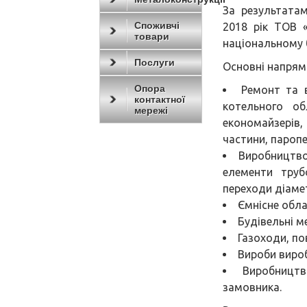
За результата
Споживчі
2018 рік ТОВ
товари
національному б
Послуги
Основні напрям
Опора
Ремонт та 
контактної
котельного об
мережі
економайзерів,
частини, паропе
Виробництво
елементи трубо
переходи діаме
Ємнісне обла
Будівельні м
Газоходи, по
Вироби вироб
Виробництв
замовника.