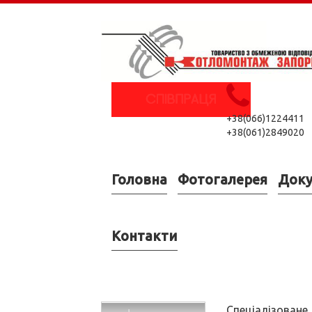
+38(066)1224411
+38(061)2849020
Головна
Фотогалерея
Док
Контакти
Спеціалізоване