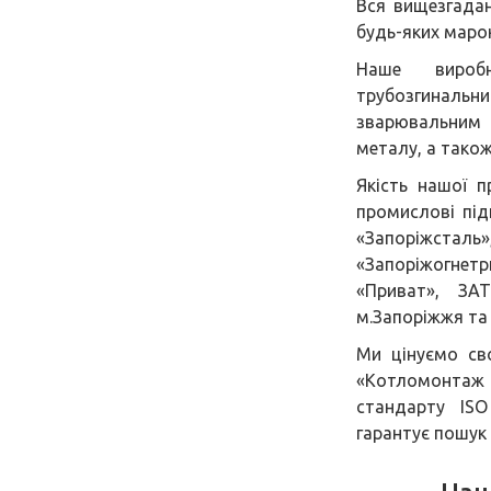
Вся вищезгадан
будь-яких марок
Наше виробн
трубозгинал
зварювальним 
металу, а тако
Якість нашої п
промислові під
«Запоріжсталь
«Запоріжогнетри
«Приват», ЗА
м.Запоріжжя та 
Ми цінуємо св
«Котломонтаж 
стандарту ISO
гарантує пошук