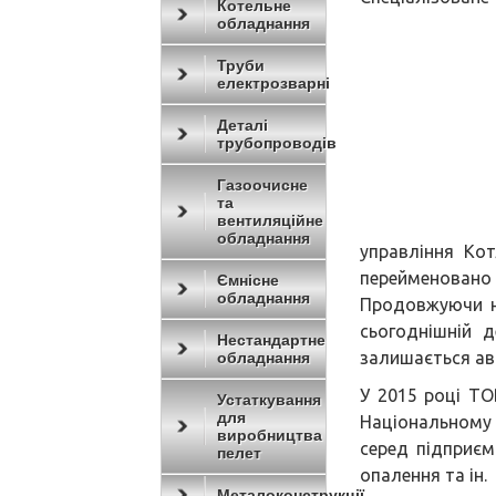
Котельне
обладнання
Труби
електрозварні
Деталі
трубопроводів
Газоочисне
та
вентиляційне
обладнання
управління Ко
переймено
Ємнісне
обладнання
Продовжуючи н
сьогоднішній 
Нестандартне
залишається ав
обладнання
У 2015 році Т
Устаткування
для
Національному 
виробництва
серед підприєм
пелет
опалення та ін.
Металоконструкції