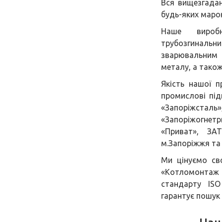
Вся вищезгадан
будь-яких марок
Наше виробн
трубозгинал
зварювальним 
металу, а тако
Якість нашої п
промислові під
«Запоріжсталь
«Запоріжогнетри
«Приват», ЗА
м.Запоріжжя та 
Ми цінуємо св
«Котломонтаж 
стандарту ISO
гарантує пошук