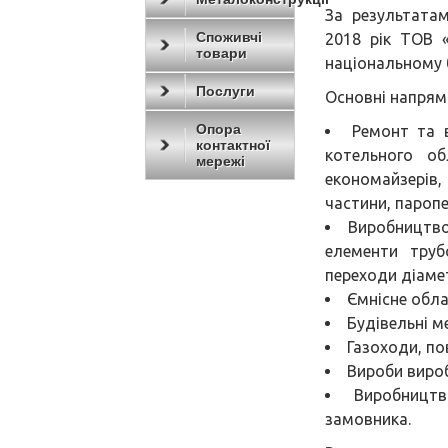
За результата
Споживчі
2018 рік ТОВ
товари
національному б
Послуги
Основні напрям
Опора
Ремонт та 
контактної
котельного об
мережі
економайзерів,
частини, паропе
Виробництво
елементи трубо
переходи діаме
Ємнісне обла
Будівельні м
Газоходи, по
Вироби вироб
Виробництв
замовника.