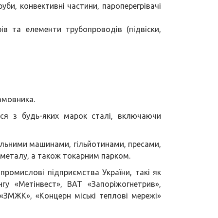
руби, конвективні частини, пароперегрівачі
в та елементи трубопроводів (підвіски,
амовника.
ься з будь-яких марок сталі, включаючи
льними машинами, гільйотинами, пресами,
металу, а також токарним парком.
 промислові підприємства України, такі як
гу «Метінвест», ВАТ «Запоріжогнетрив»,
 «ЗМЖК», «Концерн міські теплові мережі»