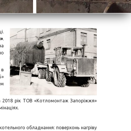
і.
я»
.
на
но
 в
5»
ем
за 2018 рік ТОВ «Котломонтаж Запоріжжя»
мінаціях.
отельного обладнання: поверхонь нагріву