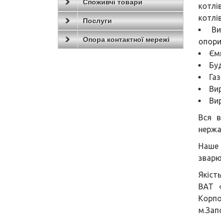
Споживчі товари
котлі
котлі
Послуги
Ви
Опора контактної мережі
опори
Єм
Бу
Газ
Ви
Ви
Вся в
нержа
Наше 
зварю
Якіст
ВАТ «
Корпо
м.Зап