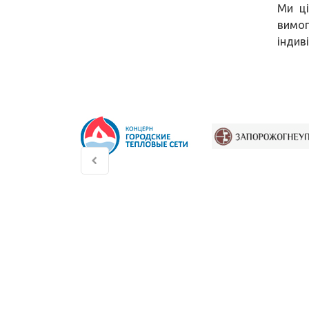
Ми ці
вимог
індив