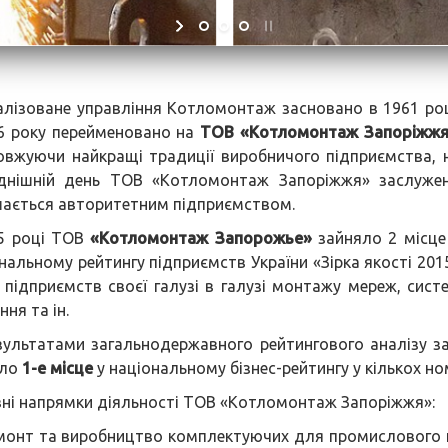
алізоване управління Котломонтаж засновано в 1961 роц
6 року перейменовано на
ТОВ «Котломонтаж Запоріжж
вжуючи найкращі традиції виробничого підприємства, 
однішній день ТОВ «Котломонтаж Запоріжжя» заслуже
ається авторитетним підприємством.
5 році ТОВ
«Котломонтаж Запорожье»
зайняло 2 місце
нальному рейтингу підприємств України «Зірка якості 201
 підприємств своєї галузі в галузі монтажу мереж, сист
ня та ін.
зультатами загальнодержавного рейтингового аналізу 
яло
1-е місце
у національному бізнес-рейтингу у кількох но
ні напрямки діяльності ТОВ «Котломонтаж Запоріжжя»:
монт та виробництво комплектуючих для промислового к