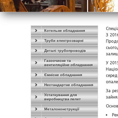
Спеці
Котельне обладнання
З 201
Труби електрозварні
Продо
сьог
Деталі трубопроводів
залиш
Газоочисне та
У 201
вентиляційне обладнання
Націо
Ємнісне обладнання
серед
опален
Нестандартне обладнання
За ре
Устаткування для
зайн
виробництва пелет
Основ
Металоконструкції
Ре