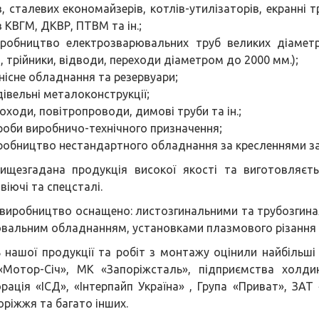
в, сталевих економайзерів, котлів-утилізаторів, екранні т
в КВГМ, ДКВР, ПТВМ та ін.;
робництво електрозварювальних труб великих діаметрі
, трійники, відводи, переходи діаметром до 2000 мм.);
нісне обладнання та резервуари;
дівельні металоконструкції;
оходи, повітропроводи, димові труби та ін.;
роби виробничо-технічного призначення;
робництво нестандартного обладнання за кресленнями з
ищезгадана продукція високої якості та виготовляєт
віючі та спецсталі.
виробництво оснащено: листозгинальними та трубозгина
вальним обладнанням, установками плазмового різання 
ь нашої продукції та робіт з монтажу оцінили найбільші
Мотор-Січ», МК «Запоріжсталь», підприємства холдин
рація «ІСД», «Інтерпайп Україна» , Група «Приват», ЗАТ
оріжжя та багато інших.